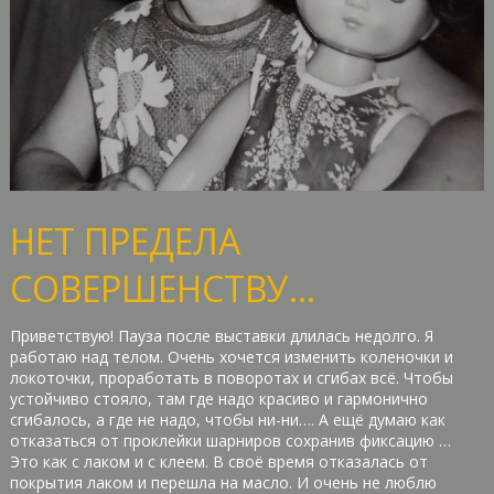
НЕТ ПРЕДЕЛА
СОВЕРШЕНСТВУ…
Приветствую! Пауза после выставки длилась недолго. Я
работаю над телом. Очень хочется изменить коленочки и
локоточки, проработать в поворотах и сгибах всё. Чтобы
устойчиво стояло, там где надо красиво и гармонично
сгибалось, а где не надо, чтобы ни-ни…. А ещё думаю как
отказаться от проклейки шарниров сохранив фиксацию …
Это как с лаком и с клеем. В своё время отказалась от
покрытия лаком и перешла на масло. И очень не люблю