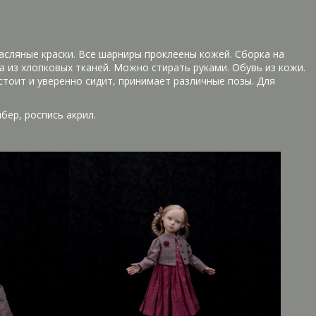
масляные краски. Все шарниры проклеены кожей. Сборка на
а из хлопковых тканей. Можно стирать руками. Обувь из кожи.
 стоит и уверенно сидит, принимает различные позы. Для
бер, роспись акрил.