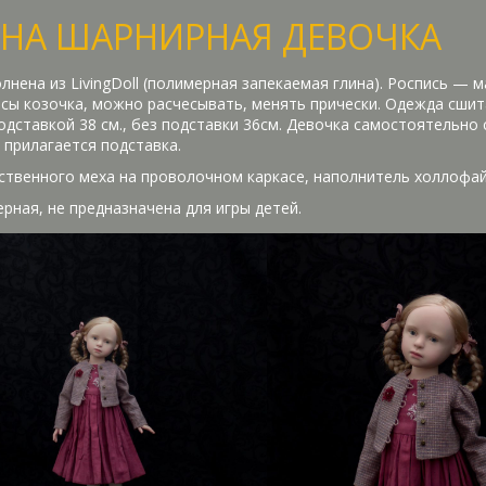
НА ШАРНИРНАЯ ДЕВОЧКА
лнена из LivingDoll (полимерная запекаемая глина). Роспись — 
осы козочка, можно расчесывать, менять прически. Одежда сшит
подставкой 38 см., без подставки 36см. Девочка самостоятельно
 прилагается подставка.
уственного меха на проволочном каркасе, наполнитель холлофай
ерная, не предназначена для игры детей.