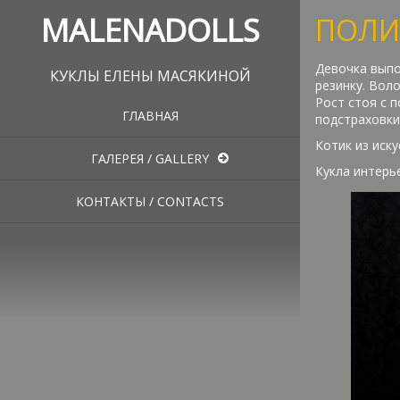
MALENADOLLS
ПОЛИ
Девочка выпо
КУКЛЫ ЕЛЕНЫ МАСЯКИНОЙ
резинку. Вол
Рост стоя с 
ГЛАВНАЯ
подстраховки
Котик из иск
ГАЛЕРЕЯ / GALLERY
Кукла интерь
КОНТАКТЫ / CONTACTS