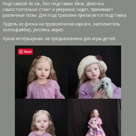
подставкой 40 см., без подставки 38см. Девочка
самостоятельно стоит и уверенно сидит, принимает
различные позы. Для подстраховки прилагается подставка.
Пудель из флока на проволочном каркасе, наполнитель
холлофайбер, роспись акрил.
Кукла интерьерная, не предназначена для игры детей.
Save