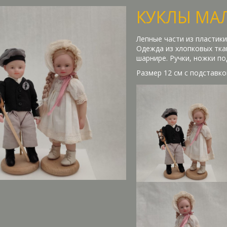
КУКЛЫ МА
Лепные части из пластики l
Одежда из хлопковых ткан
шарнире. Ручки, ножки п
Размер 12 см с подставко