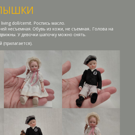
ЛЫШКИ
iving doll/cernit. Роспись масло.
ей несъемная. Обувь из кожи, не съемная.. Голова на
одвижны. У девочки шапочку можно снять.
й (прилагается).