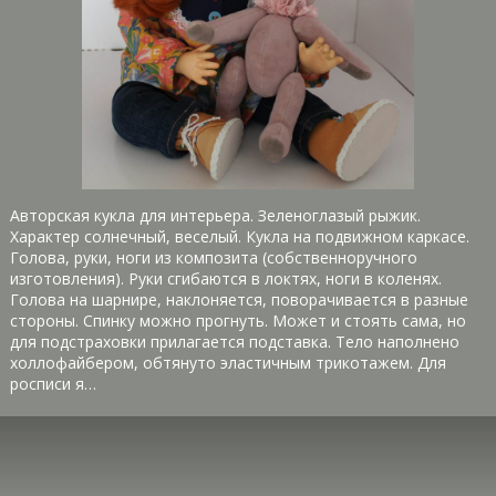
Авторская кукла для интерьера. Зеленоглазый рыжик.
Характер солнечный, веселый. Кукла на подвижном каркасе.
Голова, руки, ноги из композита (собственноручного
изготовления). Руки сгибаются в локтях, ноги в коленях.
Голова на шарнире, наклоняется, поворачивается в разные
стороны. Спинку можно прогнуть. Может и стоять сама, но
для подстраховки прилагается подставка. Тело наполнено
холлофайбером, обтянуто эластичным трикотажем. Для
росписи я…